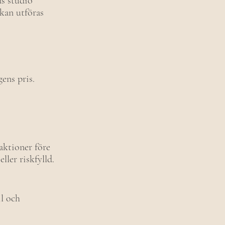
s studio
 kan utföras
ens pris.
aktioner före
ller riskfylld.
il och