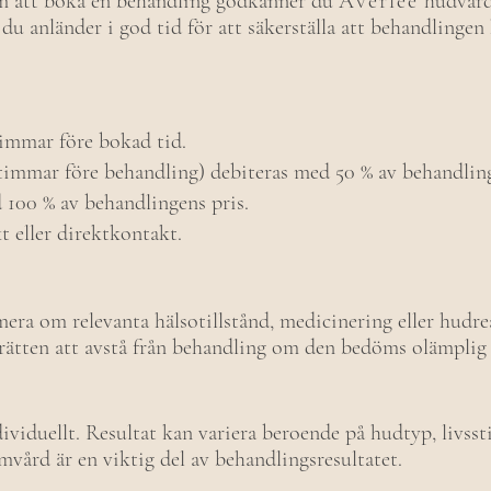
m att boka en behandling godkänner du
Averlee
hudvård
du anländer i god tid för att säkerställa att behandlingen
immar före bokad tid.
immar före behandling) debiteras med 50 % av behandling
 100 % av behandlingens pris.
 eller direktkontakt.
era om relevanta hälsotillstånd, medicinering eller hudre
 rätten att avstå från behandling om den bedöms olämplig e
ividuellt. Resultat kan variera beroende på hudtyp, livsst
ård är en viktig del av behandlingsresultatet.