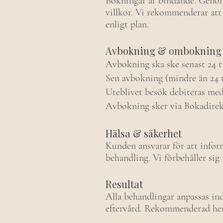
Bokningar är bindande. Geno
villkor. Vi rekommenderar att 
enligt plan.
Avbokning & ombokning
Avbokning ska ske senast 24 t
Sen avbokning (mindre än 24 t
Uteblivet besök debiteras med
Avbokning sker via Bokadirekt
Hälsa & säkerhet
Kunden ansvarar för att inform
behandling. Vi förbehåller sig
Resultat
Alla behandlingar anpassas ind
eftervård. Rekommenderad hemv