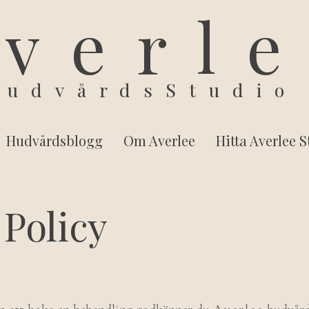
verl
HudvårdsStudio
Hudvårdsblogg
Om Averlee
Hitta Averlee 
 Policy