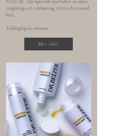
PASSAR: Alla Speciellt hud behov av extra
rengöring och vitalisering, trött och stressad
hud.
Tidsåtgång 60 minuter
Mer info