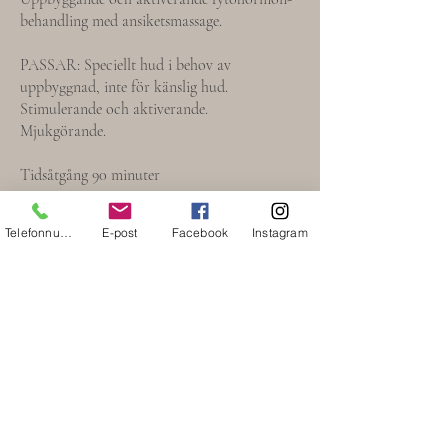
behandling med ansiketsmassage.
PASSAR: Speciellt hud i behov av
uppbyggnad, inte för känslig hud.
Stimulerande och aktiverande.
Mjukgörande.
Tidsåtgång 90 minuter
Telefonnummer
E-post
Facebook
Instagram
Mer info