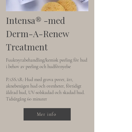
Intensa®️ -med
Derm-A-Renew
Treatment
Fuuktsyrabehandling/kemisk peeling för hud
i behov av peeling och hudförnyelse
PASSAR: Hud med grova porer, ärr,
aknebenägen hud och orenheter, förtidigt
åldrad hud, UV-solskadad och skadad hud.
Tidsåtgång 60 minuter
Mer info