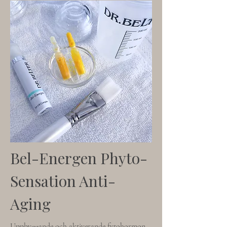
Bel-Energen Phyto-
Sensation Anti-
Aging
Uppbyggande och aktiverande fytohormon-