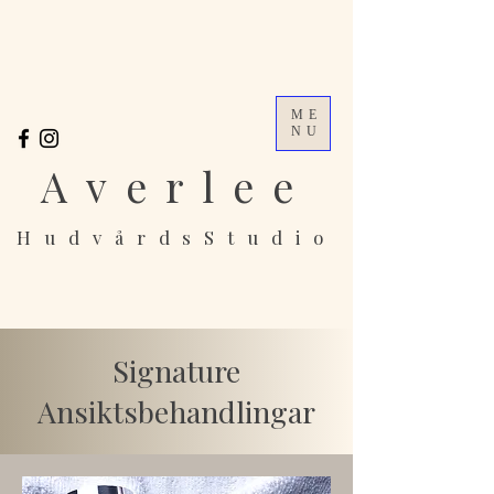
ME
NU
Averlee
HudvårdsStudio
Signature
Ansiktsbehandlingar