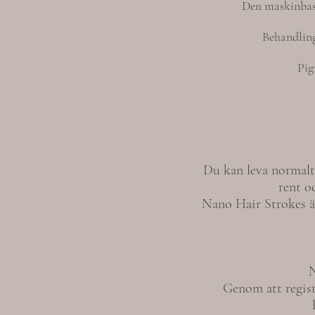
Den maskinbase
Behandling
Pig
Du kan leva normalt
rent o
Nano Hair Strokes är
N
Genom att regist