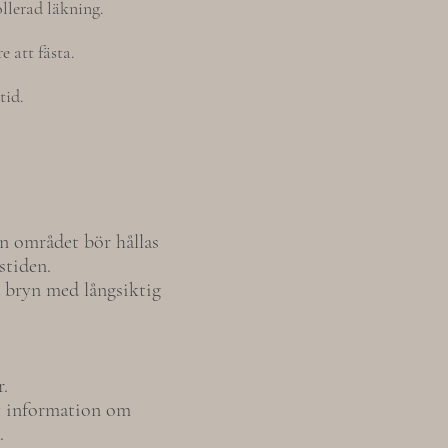
llerad läkning.
 att fästa.
tid.
n området bör hållas
stiden.
a bryn med långsiktig
.
iv information om
.