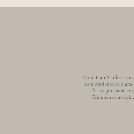
Nano Hair Strokes är en
som implanterar pigment
för att göra små sn
Tekniken är utvecklad