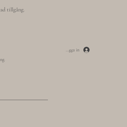
ad tillgång.
Logga in
ing.