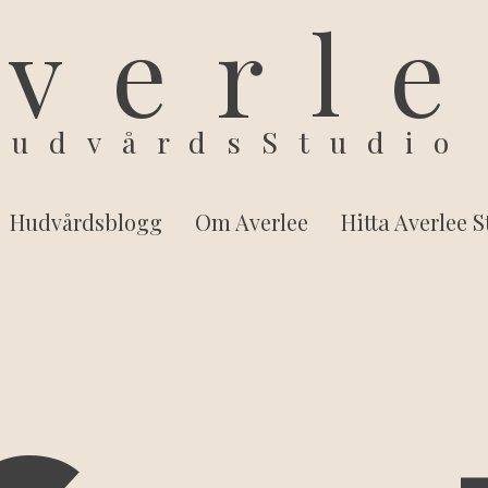
verl
HudvårdsStudio
Hudvårdsblogg
Om Averlee
Hitta Averlee 