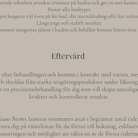
rade tekniken minskar traumat på huden och ger en mer kontro
Passar alla hudtyper
en fungerar väl även på fet hud, där microblading ofta har svårare
Långvarigt och stabilt resultat
mentet integreras jämnt i huden och behåller formen bättre över 
Eftervård
 efter behandlingen och komma i kontakt med vatten, me
ch skyddas från starka rengöringsprodukter under läkning
 en precisionsbehandling för dig som vill skapa naturlig
kvalitet och kontrollerat resultat.
ano Brows lanseras sommaren 2026 i begränsat antal tider
rera dig på väntelistan får du förtur till bokning, exklus
lanseringen och möjlighet att säkra en av de första tiderna