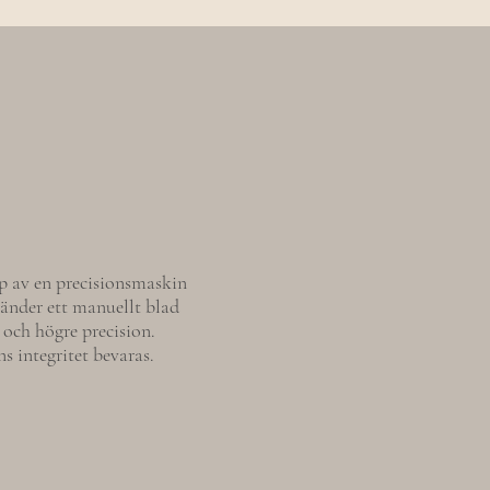
p av en precisionsmaskin
vänder ett manuellt blad
och högre precision.
ns integritet bevaras.