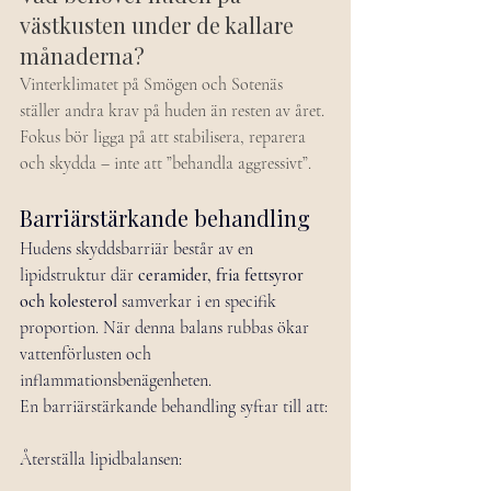
västkusten under de kallare 
månaderna?
Vinterklimatet på Smögen och Sotenäs 
ställer andra krav på huden än resten av året. 
Fokus bör ligga på att stabilisera, reparera 
och skydda – inte att ”behandla aggressivt”.
Barriärstärkande behandling
Hudens skyddsbarriär består av en 
lipidstruktur där 
ceramider, fria fettsyror 
och kolesterol
 samverkar i en specifik 
proportion. När denna balans rubbas ökar 
vattenförlusten och 
inflammationsbenägenheten.
En barriärstärkande behandling syftar till att:
Återställa lipidbalansen: