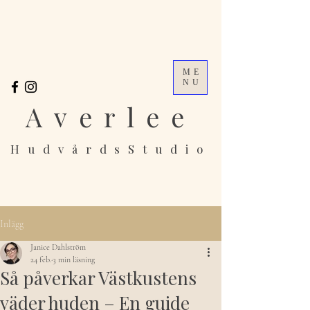
ME
NU
Averlee
HudvårdsStudio
Inlägg
Janice Dahlström
24 feb.
3 min läsning
Så påverkar Västkustens
väder huden – En guide